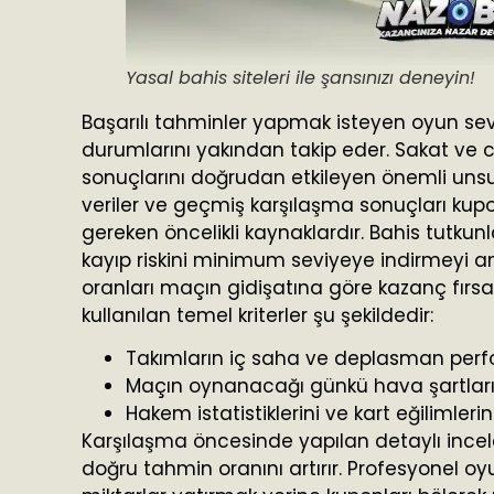
Yasal bahis siteleri ile şansınızı deneyin!
Başarılı tahminler yapmak isteyen oyun sev
durumlarını yakından takip eder. Sakat ve c
sonuçlarını doğrudan etkileyen önemli unsurla
veriler ve geçmiş karşılaşma sonuçları kup
gereken öncelikli kaynaklardır. Bahis tutkun
kayıp riskini minimum seviyeye indirmeyi am
oranları maçın gidişatına göre kazanç fırsat
kullanılan temel kriterler şu şekildedir:
Takımların iç saha ve deplasman perfo
Maçın oynanacağı günkü hava şartlar
Hakem istatistiklerini ve kart eğilimle
Karşılaşma öncesinde yapılan detaylı incel
doğru tahmin oranını artırır. Profesyonel o