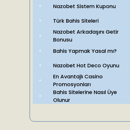
Nazobet Sistem Kuponu
Türk Bahis Siteleri
Nazobet Arkadaşını Getir
Bonusu
Bahis Yapmak Yasal mı?
Nazobet Hot Deco Oyunu
En Avantajlı Casino
Promosyonları
Bahis Sitelerine Nasıl Üye
Olunur