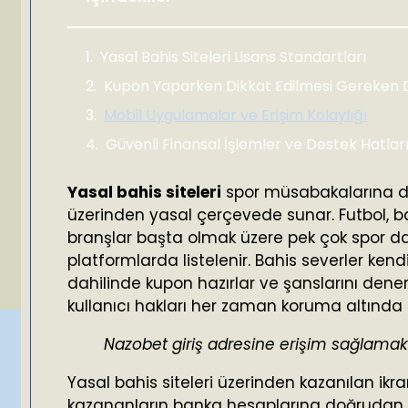
Yasal Bahis Siteleri Lisans Standartları
Kupon Yaparken Dikkat Edilmesi Gereken 
Mobil Uygulamalar ve Erişim Kolaylığı
Güvenli Finansal İşlemler ve Destek Hatlar
Yasal bahis siteleri
spor müsabakalarına da
üzerinden yasal çerçevede sunar. Futbol, ba
branşlar başta olmak üzere pek çok spor da
platformlarda listelenir. Bahis severler ken
dahilinde kupon hazırlar ve şanslarını dener
kullanıcı hakları her zaman koruma altında k
Nazobet giriş adresine erişim sağlama
Yasal bahis siteleri üzerinden kazanılan ikr
kazananların banka hesaplarına doğrudan akt