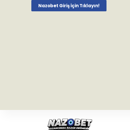
Nazobet Giriş İçin Tıklayın!