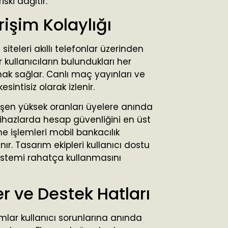
ski dağıtır.
işim Kolaylığı
iteleri akıllı telefonlar üzerinden
 kullanıcıların bulundukları her
ak sağlar. Canlı maç yayınları ve
sintisiz olarak izlenir.
işen yüksek oranları üyelere anında
cihazlarda hesap güvenliğini en üst
e işlemleri mobil bankacılık
r. Tasarım ekipleri kullanıcı dostu
sistemi rahatça kullanmasını
r ve Destek Hatları
mlar kullanıcı sorunlarına anında