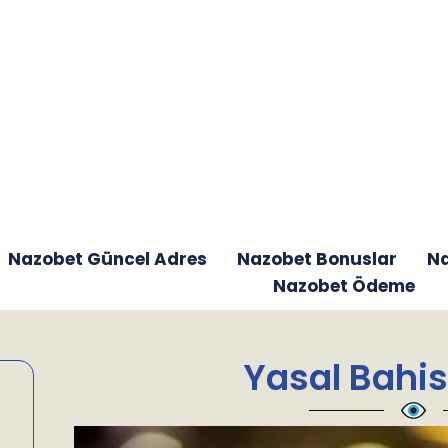
Nazobet Güncel Adres
Nazobet Bonuslar
Na
Nazobet Ödeme
Yasal Bahis