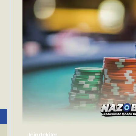
İçindekiler