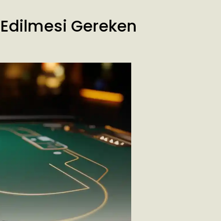
 Edilmesi Gereken