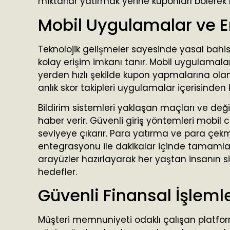
miktarlar yatırmak yerine kuponları bölerek ri
Mobil Uygulamalar ve Er
Teknolojik gelişmeler sayesinde yasal bahis s
kolay erişim imkanı tanır. Mobil uygulamalar
yerden hızlı şekilde kupon yapmalarına olan
anlık skor takipleri uygulamalar içerisinden ke
Bildirim sistemleri yaklaşan maçları ve değ
haber verir. Güvenli giriş yöntemleri mobil 
seviyeye çıkarır. Para yatırma ve para çekm
entegrasyonu ile dakikalar içinde tamamlanı
arayüzler hazırlayarak her yaştan insanın 
hedefler.
Güvenli Finansal İşlemle
Müşteri memnuniyeti odaklı çalışan platfor