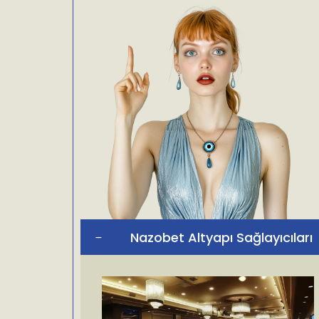
Nazobet Altyapı Sağlayıcıları