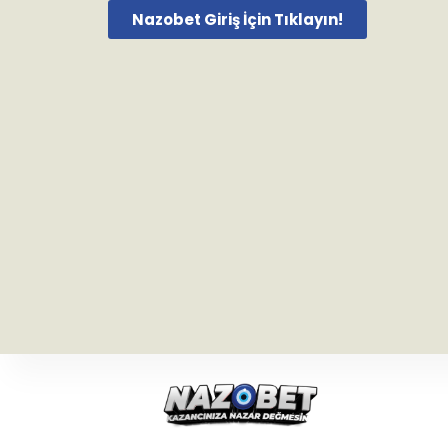
Nazobet Giriş İçin Tıklayın!