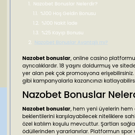
Nazobet Bonuslar Nelerdir?
%100 Hoş Geldin Bonusu
%100 Nakit İade
%25 Kayıp Bonusu
Nazobet Bonuslar Avantajlı mı?
Nazobet bonuslar
, online casino platfor
ayrıcalıklardır. 18 yaşını doldurmuş ve site
yer alan pek çok promosyona erişebilirsiniz.
gibi kampanyalarla kazancınızı katlayabilirs
Nazobet Bonuslar Neler
Nazobet bonuslar
, hem yeni üyelerin hem d
beklentilerini karşılayabilecek niteliklere s
özel katılım koşulu mevcuttur. Şartları sağlay
ödüllerinden yararlanırlar. Platformun spor 