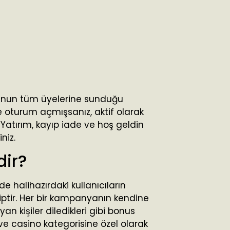
munun tüm üyelerine sunduğu
de oturum açmışsanız, aktif olarak
 Yatırım, kayıp iade ve hoş geldin
iniz.
dir?
e halihazırdaki kullanıcıların
ahiptir. Her bir kampanyanın kendine
an kişiler diledikleri gibi bonus
ve casino kategorisine özel olarak