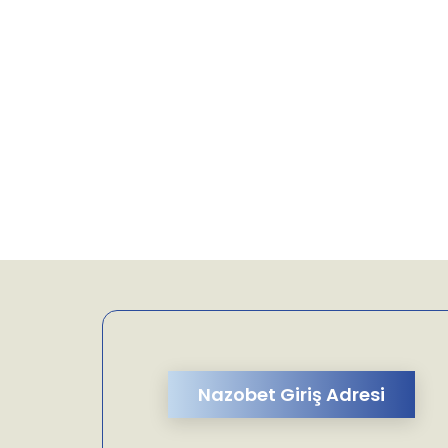
Nazobet Giriş Adresi