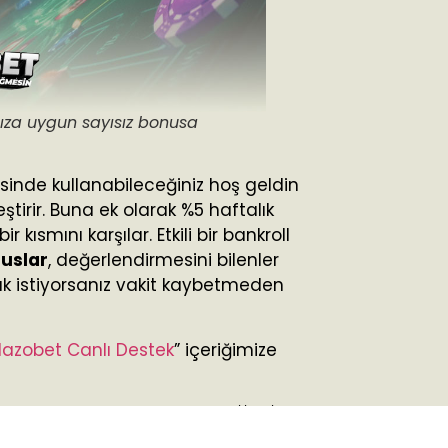
ıza uygun sayısız bonusa
inde kullanabileceğiniz hoş geldin
ştirir. Buna ek olarak %5 haftalık
kısmını karşılar. Etkili bir bankroll
uslar
, değerlendirmesini bilenler
mak istiyorsanız vakit kaybetmeden
azobet Canlı Destek
” içeriğimize
SONRAKI İÇERIK
Nazobet Canlı Destek