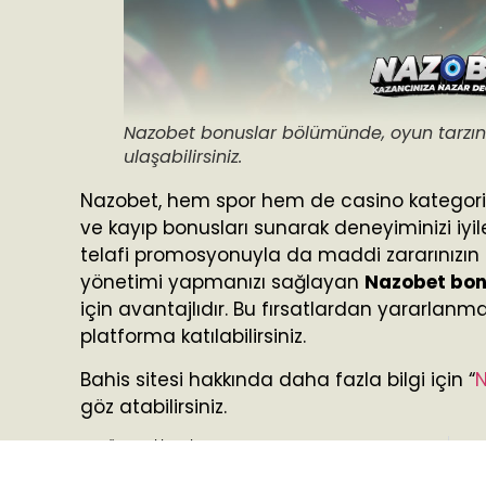
Nazobet bonuslar bölümünde, oyun tarzın
ulaşabilirsiniz.
Nazobet, hem spor hem de casino kategoris
ve kayıp bonusları sunarak deneyiminizi iyile
telafi promosyonuyla da maddi zararınızın bir 
yönetimi yapmanızı sağlayan
Nazobet bon
için avantajlıdır. Bu fırsatlardan yararlan
platforma katılabilirsiniz.
Bahis sitesi hakkında daha fazla bilgi için “
N
göz atabilirsiniz.
ÖNCEKI İÇERIK
Nazobet Güncel Adres