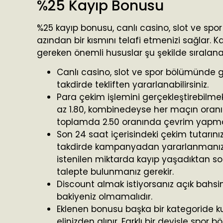
%25 Kayıp Bonusu
%25 kayıp bonusu, canlı casino, slot ve spor
azından bir kısmını telafi etmenizi sağlar
gereken önemli hususlar şu şekilde sıralanab
Canlı casino, slot ve spor bölümünde g
takdirde tekliften yararlanabilirsiniz.
Para çekim işlemini gerçekleştirebilmek
az 1.80, kombinedeyse her maçın oranı
toplamda 2.50 oranında çevrim yapma
Son 24 saat içerisindeki çekim tutarını
takdirde kampanyadan yararlanmanıza i
istenilen miktarda kayıp yaşadıktan s
talepte bulunmanız gerekir.
Discount almak istiyorsanız açık bahsi
bakiyeniz olmamalıdır.
Eklenen bonusu başka bir kategoride kull
elinizden alınır. Farklı bir deyişle spor 