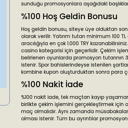
sunduğu promosyonlara aşağıdaki başlıklar
%100 Hoş Geldin Bonusu
Hoş geldin bonusu, siteye üye olduktan sonr
olarak verilir. Yatırım tutarı minimum 100 
aracılığıyla en çok 1.000 TRY kazanabilirsini
casino kategorisi için geçerlidir. Çekim işle
belirlenen oyunlarda promosyon tutarının 
istenir. Spor bahislerindeyse istenilen şartla
kombine kupon oluşturduktan sonra para çek
%100 Nakit İade
%100 nakit iade, tek maçtan kayıp yaşamanız 
birlikte çekim işlemini gerçekleştirmek için
maç olmalıdır. Aynı zamanda müsabakaların
olması istenir. Tüm bu ayrıntılar promosyonu