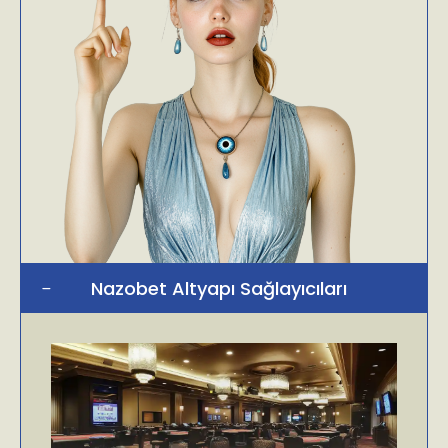
Nazobet Altyapı Sağlayıcıları