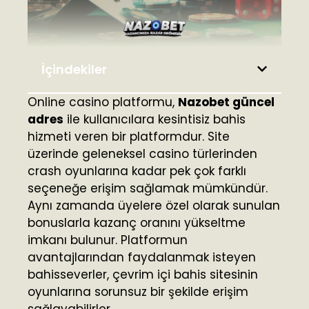
İçindekiler
Online casino platformu,
Nazobet güncel
adres
ile kullanıcılara kesintisiz bahis
hizmeti veren bir platformdur. Site
üzerinde geleneksel casino türlerinden
crash oyunlarına kadar pek çok farklı
seçeneğe erişim sağlamak mümkündür.
Aynı zamanda üyelere özel olarak sunulan
bonuslarla kazanç oranını yükseltme
imkanı bulunur. Platformun
avantajlarından faydalanmak isteyen
bahisseverler, çevrim içi bahis sitesinin
oyunlarına sorunsuz bir şekilde erişim
sağlayabilirler.