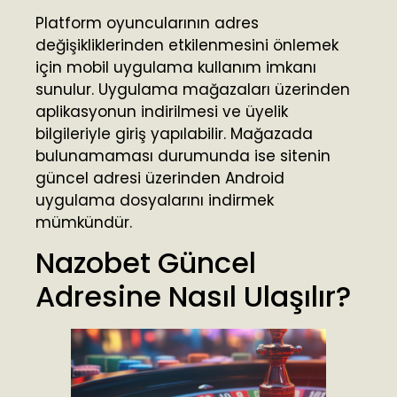
Platform oyuncularının adres
değişikliklerinden etkilenmesini önlemek
için mobil uygulama kullanım imkanı
sunulur. Uygulama mağazaları üzerinden
aplikasyonun indirilmesi ve üyelik
bilgileriyle giriş yapılabilir. Mağazada
bulunamaması durumunda ise sitenin
güncel adresi üzerinden Android
uygulama dosyalarını indirmek
mümkündür.
Nazobet Güncel
Adresine Nasıl Ulaşılır?