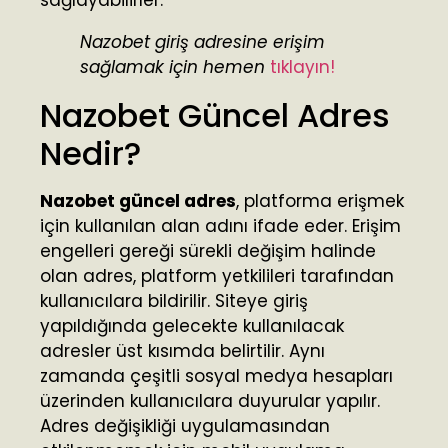
Nazobet giriş adresine erişim
sağlamak için hemen
tıklayın!
Nazobet Güncel Adres
Nedir?
Nazobet güncel adres
, platforma erişmek
için kullanılan alan adını ifade eder. Erişim
engelleri gereği sürekli değişim halinde
olan adres, platform yetkilileri tarafından
kullanıcılara bildirilir. Siteye giriş
yapıldığında gelecekte kullanılacak
adresler üst kısımda belirtilir. Aynı
zamanda çeşitli sosyal medya hesapları
üzerinden kullanıcılara duyurular yapılır.
Adres değişikliği uygulamasından