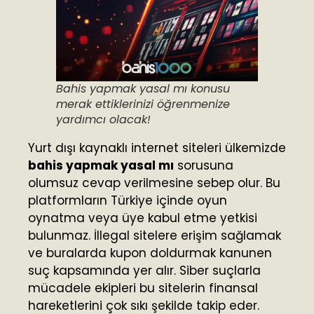
Bahis yapmak yasal mı konusu
merak ettiklerinizi öğrenmenize
yardımcı olacak!
Yurt dışı kaynaklı internet siteleri ülkemizde
bahis yapmak yasal mı
sorusuna
olumsuz cevap verilmesine sebep olur. Bu
platformların Türkiye içinde oyun
oynatma veya üye kabul etme yetkisi
bulunmaz. İllegal sitelere erişim sağlamak
ve buralarda kupon doldurmak kanunen
suç kapsamında yer alır. Siber suçlarla
mücadele ekipleri bu sitelerin finansal
hareketlerini çok sıkı şekilde takip eder.