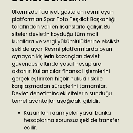
Ülkemizde faaliyet gösteren resmi oyun
platformları Spor Toto Teşkilat Başkanlığı
tarafından verilen lisanslarla çalışır. Bu
siteler devletin koyduğu tüm mali
kurallara ve vergi yükümlülüklerine eksiksiz
şekilde uyar. Resmi platformlarda oyun
oynayan kişilerin kazançları devlet
güvencesi altında yasal hesaplara
aktarılır. Kullanıcılar finansal işlemlerini
gerçekleştirirken hiçbir hukuki risk ile
karşılaşmadan süreçlerini tamamlar.
Devlet denetimindeki sitelerin sunduğu
temel avantajlar aşağıdaki gibidir:
Kazanılan ikramiyeler yasal banka
hesaplarına sorunsuz şekilde transfer
edilir.