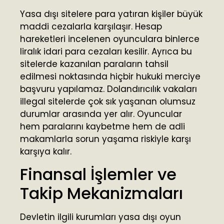
Yasa dışı sitelere para yatıran kişiler büyük
maddi cezalarla karşılaşır. Hesap
hareketleri incelenen oyunculara binlerce
liralık idari para cezaları kesilir. Ayrıca bu
sitelerde kazanılan paraların tahsil
edilmesi noktasında hiçbir hukuki merciye
başvuru yapılamaz. Dolandırıcılık vakaları
illegal sitelerde çok sık yaşanan olumsuz
durumlar arasında yer alır. Oyuncular
hem paralarını kaybetme hem de adli
makamlarla sorun yaşama riskiyle karşı
karşıya kalır.
Finansal İşlemler ve
Takip Mekanizmaları
Devletin ilgili kurumları yasa dışı oyun