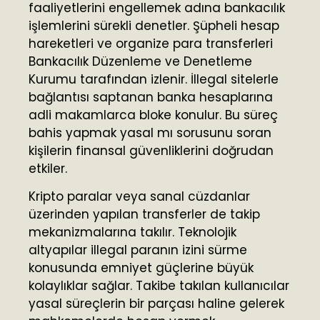
faaliyetlerini engellemek adına bankacılık
işlemlerini sürekli denetler. Şüpheli hesap
hareketleri ve organize para transferleri
Bankacılık Düzenleme ve Denetleme
Kurumu tarafından izlenir. İllegal sitelerle
bağlantısı saptanan banka hesaplarına
adli makamlarca bloke konulur. Bu süreç
bahis yapmak yasal mı sorusunu soran
kişilerin finansal güvenliklerini doğrudan
etkiler.
Kripto paralar veya sanal cüzdanlar
üzerinden yapılan transferler de takip
mekanizmalarına takılır. Teknolojik
altyapılar illegal paranın izini sürme
konusunda emniyet güçlerine büyük
kolaylıklar sağlar. Takibe takılan kullanıcılar
yasal süreçlerin bir parçası haline gelerek