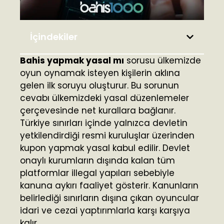
İçindekiler
Bahis yapmak yasal mı
sorusu ülkemizde
oyun oynamak isteyen kişilerin aklına
gelen ilk soruyu oluşturur. Bu sorunun
cevabı ülkemizdeki yasal düzenlemeler
çerçevesinde net kurallara bağlanır.
Türkiye sınırları içinde yalnızca devletin
yetkilendirdiği resmi kuruluşlar üzerinden
kupon yapmak yasal kabul edilir. Devlet
onaylı kurumların dışında kalan tüm
platformlar illegal yapıları sebebiyle
kanuna aykırı faaliyet gösterir. Kanunların
belirlediği sınırların dışına çıkan oyuncular
idari ve cezai yaptırımlarla karşı karşıya
kalır.