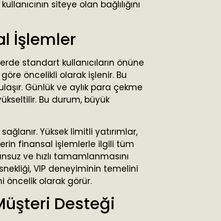
ullanıcının siteye olan bağlılığını
l İşlemler
mlerde standart kullanıcıların önüne
öre öncelikli olarak işlenir. Bu
ulaşır. Günlük ve aylık para çekme
ükseltilir. Bu durum, büyük
sağlanır. Yüksek limitli yatırımlar,
erin finansal işlemlerle ilgili tüm
orunsuz ve hızlı tamamlanmasını
 esnekliği, VIP deneyiminin temelini
 öncelik olarak görür.
Müşteri Desteği