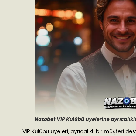
Nazobet VIP Kulübü üyelerine ayrıcalıkl
VIP Kulübü üyeleri, ayrıcalıklı bir müşteri des