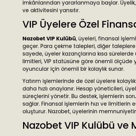
imkânlarından yararlanmaya başlar. Üyelik, k
ve aktivitesini yansıtır.
VIP Üyelere Özel Finansa
Nazobet VIP Kulübü
, üyeleri, finansal işle
geçer. Para çekme talepleri, diğer taleplere g
sayede, üyeler kazançlarına kısa sürelerde 
limitleri, VIP statüsüne göre önemli ölçüde y
oyuncular için önemli bir kolaylık sunar.
Yatırım işlemlerinde de özel üyelere kolaylık 
daha hızlı onaylanır. Hesap yöneticileri, üyel
süreçlerini yönetir. Bu destek, işlemlerin s
sağlar. Finansal işlemlerin hızı ve limitlerin
oluşturur. Nazobet, üyelerinin memnuniyetini
Nazobet VIP Kulübü ve 