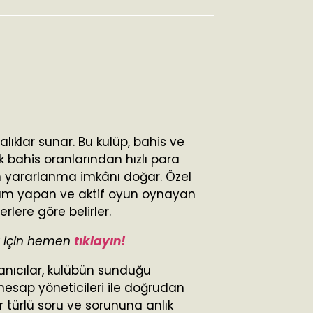
calıklar sunar. Bu kulüp, bahis ve
k bahis oranlarından hızlı para
n yararlanma imkânı doğar. Özel
tırım yapan ve aktif oyun oynayan
erlere göre belirler.
k için hemen
tıklayın!
anıcılar, kulübün sunduğu
 hesap yöneticileri ile doğrudan
er türlü soru ve sorununa anlık