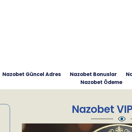
Nazobet Güncel Adres
Nazobet Bonuslar
Na
Nazobet Ödeme
Nazobet VI