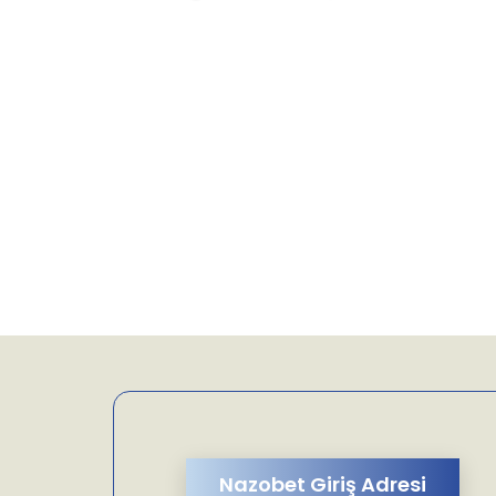
Nazobet Giriş Adresi