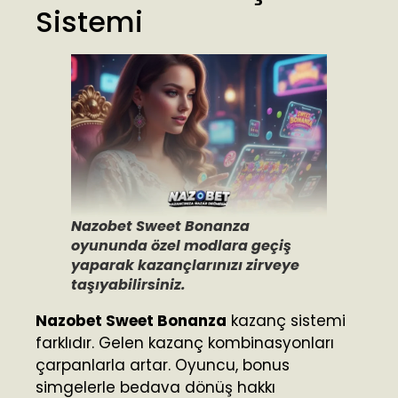
Sistemi
Nazobet Sweet Bonanza
oyununda özel modlara geçiş
yaparak kazançlarınızı zirveye
taşıyabilirsiniz.
Nazobet Sweet Bonanza
kazanç sistemi
farklıdır. Gelen kazanç kombinasyonları
çarpanlarla artar. Oyuncu, bonus
simgelerle bedava dönüş hakkı