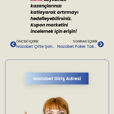
kazançlarınızı
katlayarak artırmayı
hedefleyebilirsiniz.
Kupon marketini
incelemek için erişin!
ÖNCEKI İÇERIK
SONRAKI İÇERIK
Nazobet Çifte Şans Bahsi
Nazobet Poker Taktikleri
Nazobet Giriş Adresi