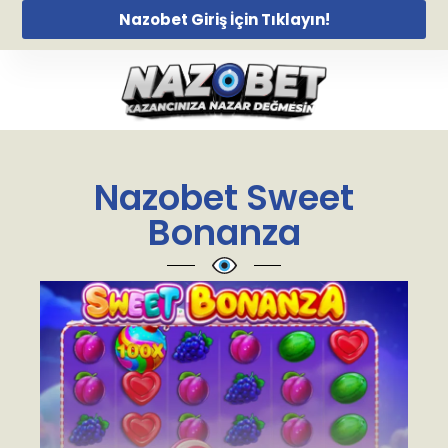
Nazobet Giriş İçin Tıklayın!
Nazobet Sweet
Bonanza