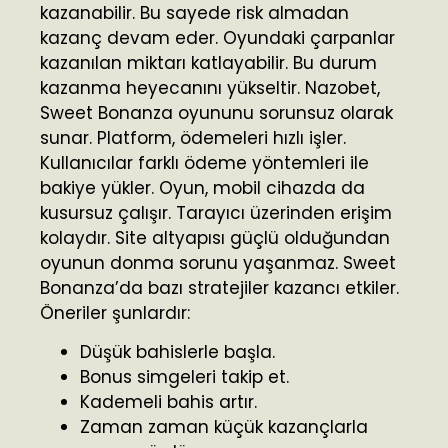
kazanabilir. Bu sayede risk almadan
kazanç devam eder. Oyundaki çarpanlar
kazanılan miktarı katlayabilir. Bu durum
kazanma heyecanını yükseltir. Nazobet,
Sweet Bonanza oyununu sorunsuz olarak
sunar. Platform, ödemeleri hızlı işler.
Kullanıcılar farklı ödeme yöntemleri ile
bakiye yükler. Oyun, mobil cihazda da
kusursuz çalışır. Tarayıcı üzerinden erişim
kolaydır. Site altyapısı güçlü olduğundan
oyunun donma sorunu yaşanmaz. Sweet
Bonanza’da bazı stratejiler kazancı etkiler.
Öneriler şunlardır:
Düşük bahislerle başla.
Bonus simgeleri takip et.
Kademeli bahis artır.
Zaman zaman küçük kazançlarla