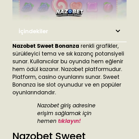
İçindekiler
Nazobet Sweet Bonanza
renkli grafikler,
sürükleyici tema ve sık kazanç potansiyeli
sunar. Kullanıcılar bu oyunda hem eğlenir
hem ödül kazanır. Nazobet platformudur.
Platform, casino oyunlarını sunar. Sweet
Bonanza ise slot oyunudur ve en popüler
oyunlarındandır.
Nazobet giriş adresine
erişim sağlamak için
hemen
tıklayın!
Nazobet Sweet