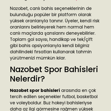
Nazobet, canlı bahis seçeneklerinin de
bulunduğu popüler bir platform olarak
yüksek oranlarıyla tanınır. Üyeler, kendi risk
oranlarını belirleyerek hem normal hem
canlı maçlarda şanslarını deneyebilirler.
Toplam gol sayısı, handikap ve tek/çift
gibi bahis opsiyonlarıyla kendi bilginiz
dahilindeki fırsatları kullanarak tahmin
yürütmenizi mümkün kılar.
Nazobet Spor Bahisleri
Nelerdir?
Nazobet spor bahisleri
arasında en çok
tercih edilen seçenekler futbol, basketbol
ve voleyboldur. Buz hokeyi bahisleriyse
daha az ilgi görmesine rağmen yüksek