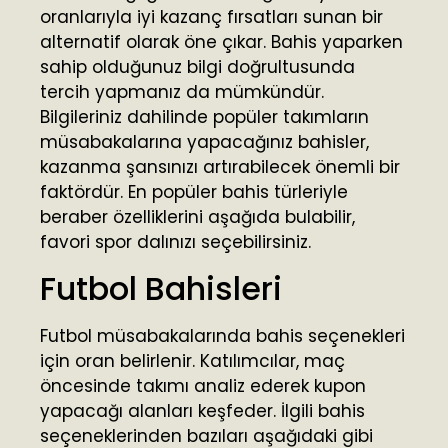
oranlarıyla iyi kazanç fırsatları sunan bir
alternatif olarak öne çıkar. Bahis yaparken
sahip olduğunuz bilgi doğrultusunda
tercih yapmanız da mümkündür.
Bilgileriniz dahilinde popüler takımların
müsabakalarına yapacağınız bahisler,
kazanma şansınızı artırabilecek önemli bir
faktördür. En popüler bahis türleriyle
beraber özelliklerini aşağıda bulabilir,
favori spor dalınızı seçebilirsiniz.
Futbol Bahisleri
Futbol müsabakalarında bahis seçenekleri
için oran belirlenir. Katılımcılar, maç
öncesinde takımı analiz ederek kupon
yapacağı alanları keşfeder. İlgili bahis
seçeneklerinden bazıları aşağıdaki gibi